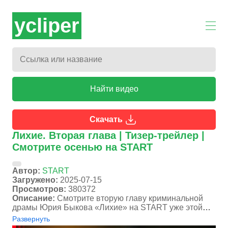
ycliper
Найти видео
Скачать
Лихие. Вторая глава | Тизер-трейлер |
Cмотрите осенью на START
Автор:
START
Загружено:
2025-07-15
Просмотров:
380372
Описание:
Смотрите вторую главу криминальной
драмы Юрия Быкова «Лихие» на START уже этой
осенью: https://start.ru/watch/lihie?utm_sour...
Развернуть