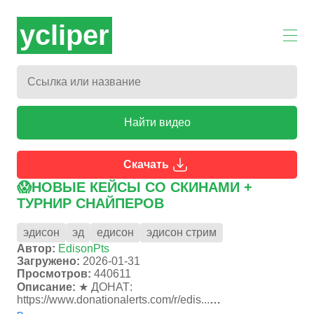
ycliper
Найти видео
Скачать
😱НОВЫЕ КЕЙСЫ СО СКИНАМИ +
ТУРНИР СНАЙПЕРОВ
эдисон
эд
едисон
эдисон стрим
Автор:
EdisonPts
Загружено:
2026-01-31
Просмотров:
440611
Описание:
★ ДОНАТ:
https://www.donationalerts.com/r/edis...
► Мой магазин ОДЕЖДЫ: