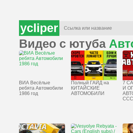
ycliper
Видео с ютуба
Авт
ВИА Весёлые
Полный ГАЙД на
7 С
ребята Автомобили
КИТАЙСКИЕ
И О
1986 год
АВТОМОБИЛИ
АВТ
СС