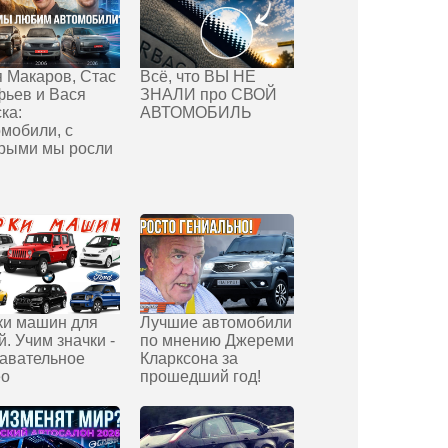
 Макаров, Стас
Всё, что ВЫ НЕ
ьев и Вася
ЗНАЛИ про СВОЙ
ка:
АВТОМОБИЛЬ
мобили, с
орыми мы росли
ки машин для
Лучшие автомобили
й. Учим значки -
по мнению Джереми
авательное
Кларксона за
ео
прошедший год!