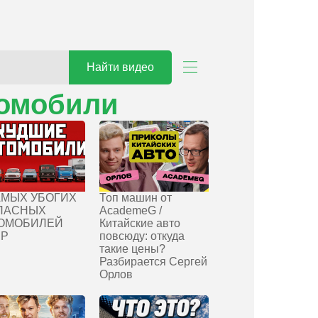
Найти видео
омобили
АМЫХ УБОГИХ
Топ машин от
ПАСНЫХ
AcademeG /
ОМОБИЛЕЙ
Китайские авто
СР
повсюду: откуда
такие цены?
Разбирается Сергей
Орлов